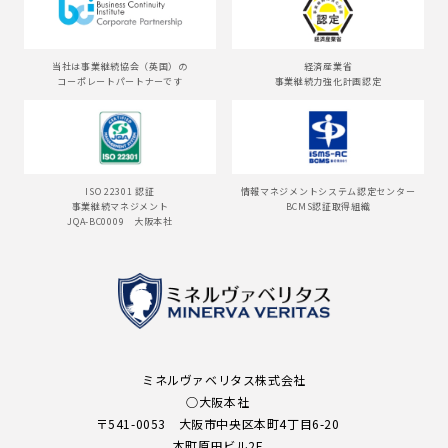
当社は事業継続協会（英国）の
経済産業省
コーポレートパートナーです
事業継続力強化計画認定
ISO 22301 認証
情報マネジメントシステム認定センター
事業継続マネジメント
BCMS認証取得組織
JQA-BC0009 大阪本社
ミネルヴァベリタス株式会社
○大阪本社
〒541-0053 大阪市中央区本町4丁目6-20
本町原田ビル2F