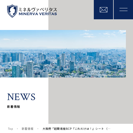
N
E
W
S
新着情報
Top
新着情報
大阪府「超簡易版BCP『これだけは！』シート （…