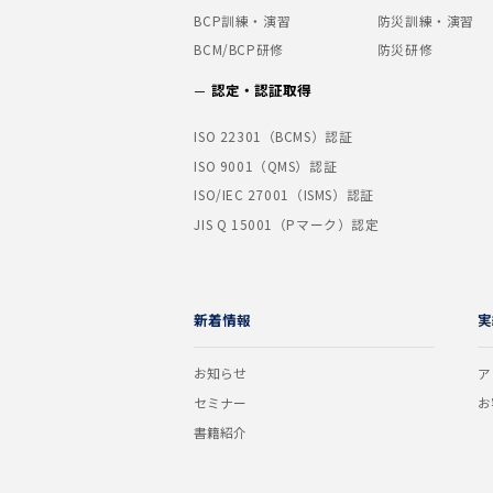
BCP訓練・演習
防災訓練・演習
BCM/BCP研修
防災研修
認定・認証取得
ISO 22301（BCMS）認証
ISO 9001（QMS）認証
ISO/IEC 27001（ISMS）認証
JIS Q 15001（Pマーク）認定
新着情報
実
お知らせ
ア
セミナー
お
書籍紹介