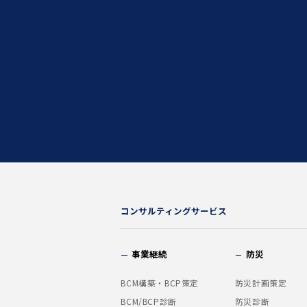
コンサルティングサービス
事業継続
防災
BCM構築・BCP策定
防災計画策定
BCM/BCP診断
防災診断