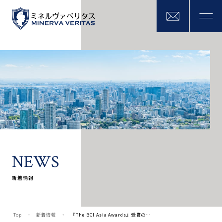
N
E
W
S
新着情報
Top
新着情報
『The BCI Asia Awards』受賞の…