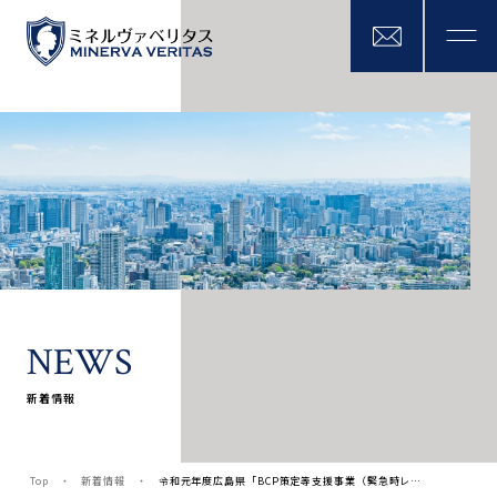
N
E
W
S
新着情報
Top
新着情報
令和元年度広島県「BCP策定等支援事業（緊急時レ…