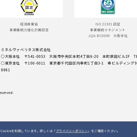
経済産業省
ISO 22301 認証
事業継続力強化計画認定
事業継続マネジメント
JQA-BC0009 大阪本社
ミネルヴァベリタス株式会社
○大阪本社
〒541-0053 大阪市中央区本町4丁目6-20
本町原田ビル2F
T
○東京支社
〒100-0011 東京都千代田区内幸町1丁目3-1
幸ビルディング
8861
Reserved.
ookieを利用しています。
詳しくは「
プライバシーポリシー
」をご確認ください。