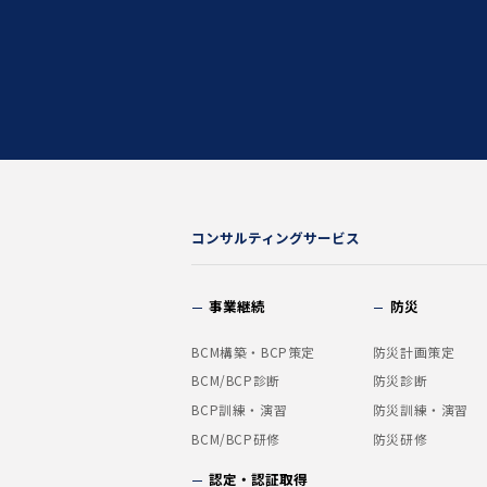
コンサルティングサービス
事業継続
防災
BCM構築・BCP策定
防災計画策定
BCM/BCP診断
防災診断
BCP訓練・演習
防災訓練・演習
BCM/BCP研修
防災研修
認定・認証取得