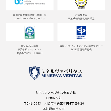
当社は事業継続協会（英国）の
経済産業省
コーポレートパートナーです
事業継続力強化計画認定
ISO 22301 認証
情報マネジメントシステム認定センター
事業継続マネジメント
BCMS認証取得組織
JQA-BC0009 大阪本社
ミネルヴァベリタス株式会社
○大阪本社
〒541-0053 大阪市中央区本町4丁目6-20
本町原田ビル2F