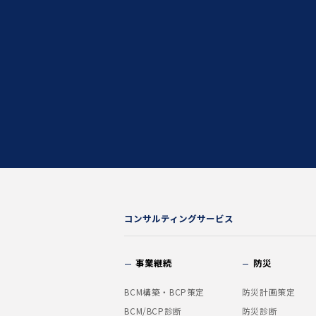
コンサルティングサービス
事業継続
防災
BCM構築・BCP策定
防災計画策定
BCM/BCP診断
防災診断